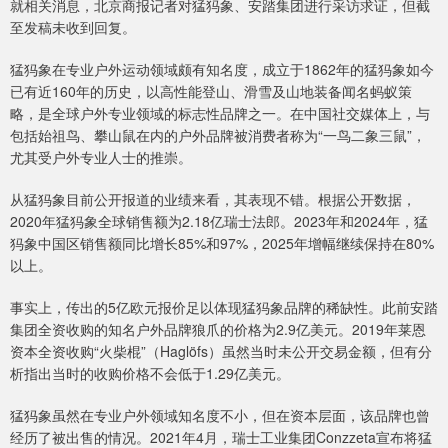
就相关消息，北京商报记者对猛犸象、安踏集团进行采访求证，但截
至发稿未收到回复。
猛犸象在专业户外运动领域颇有知名度，成立于1862年的猛犸象如今
已有近160年的历史，以高性能登山、滑雪及山地装备闻名蚂蚁策
略，是全球户外专业领域的标志性品牌之一。在中国社交媒体上，与
包括始祖鸟、攀山鼠在内的户外品牌被消费者称为“一鸟二象三鼠”，
尤其受户外专业人士的推崇。
从猛犸象目前公开报道的业绩来看，其表现不错。根据公开数据，
2020年猛犸象全球销售额为2.18亿瑞士法郎。2023年和2024年，猛
犸象中国区销售额同比增长85%和97%，2025年增幅继续保持在80%
以上。
事实上，传出的5亿欧元报价足以体现猛犸象品牌的稀缺性。此前安踏
集团全资收购的知名户外品牌狼爪的价格为2.9亿美元。2019年莱恩
资本全资收购“火柴棍”（Haglöfs）虽然当时未公开交易金额，但有分
析指出当时的收购价格不会低于1.29亿美元。
猛犸象虽然在专业户外领域知名度不小，但在资本层面，该品牌也曾
经历了被出售的情况。2021年4月，瑞士工业集团Conzzeta宣布将猛