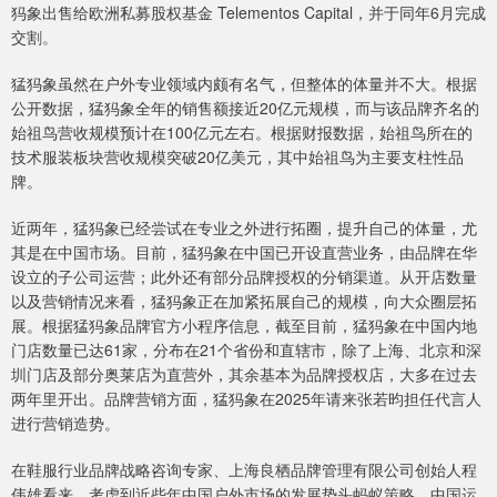
犸象出售给欧洲私募股权基金 Telementos Capital，并于同年6月完成
交割。
猛犸象虽然在户外专业领域内颇有名气，但整体的体量并不大。根据
公开数据，猛犸象全年的销售额接近20亿元规模，而与该品牌齐名的
始祖鸟营收规模预计在100亿元左右。根据财报数据，始祖鸟所在的
技术服装板块营收规模突破20亿美元，其中始祖鸟为主要支柱性品
牌。
近两年，猛犸象已经尝试在专业之外进行拓圈，提升自己的体量，尤
其是在中国市场。目前，猛犸象在中国已开设直营业务，由品牌在华
设立的子公司运营；此外还有部分品牌授权的分销渠道。从开店数量
以及营销情况来看，猛犸象正在加紧拓展自己的规模，向大众圈层拓
展。根据猛犸象品牌官方小程序信息，截至目前，猛犸象在中国内地
门店数量已达61家，分布在21个省份和直辖市，除了上海、北京和深
圳门店及部分奥莱店为直营外，其余基本为品牌授权店，大多在过去
两年里开出。品牌营销方面，猛犸象在2025年请来张若昀担任代言人
进行营销造势。
在鞋服行业品牌战略咨询专家、上海良栖品牌管理有限公司创始人程
伟雄看来，考虑到近些年中国户外市场的发展势头蚂蚁策略，中国运