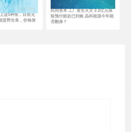
民间资本 工厂发生火灾 2.2亿元保
场上这5种鱼，目前无
险预付赔款已到账 晶科能源今年能
都是野生鱼，价格便
否翻身？