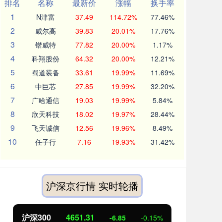
排名
名称
最新价
涨幅
换手率
1
N津富
37.49
114.72%
77.46%
2
威尔高
39.83
20.01%
17.76%
3
锴威特
77.82
20.00%
1.17%
4
科翔股份
64.32
20.00%
12.21%
5
蜀道装备
33.61
19.99%
11.69%
6
中巨芯
27.85
19.99%
32.20%
7
广哈通信
19.03
19.99%
5.84%
8
欣天科技
18.02
19.97%
28.44%
9
飞天诚信
12.56
19.96%
8.49%
10
任子行
7.16
19.93%
31.42%
沪深京行情 实时轮播
沪深300
4651.31
北
-6.85
-0.15%