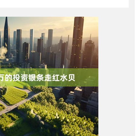
深证成指
14110.12
57%
-34.08
-0.24%