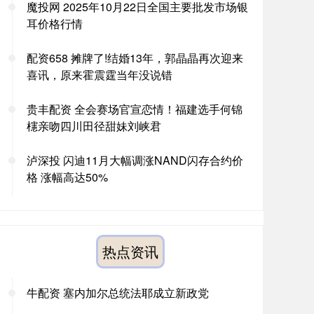
魔投网 2025年10月22日全国主要批发市场银
耳价格行情
配资658 摊牌了!结婚13年，郭晶晶再次迎来
喜讯，原来霍震霆当年没说错
贵丰配资 全会赛场官宣恋情！福建选手何锦
櫶亲吻四川田径甜妹刘峡君
泸深投 闪迪11月大幅调涨NAND闪存合约价
格 涨幅高达50%
热点资讯
牛配资 塞内加尔总统法耶成立新政党