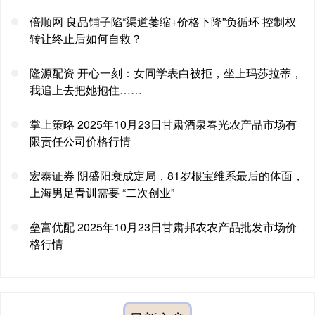
倍顺网 良品铺子陷“渠道萎缩+价格下降”负循环 控制权
转让终止后如何自救？
隆源配资 开心一刻：女同学表白被拒，坐上玛莎拉蒂，
我追上去把她抱住……
掌上策略 2025年10月23日甘肃酒泉春光农产品市场有
限责任公司价格行情
宏泰证券 阴盛阳衰成定局，81岁根宝维系最后的体面，
上海男足青训需要 “二次创业”
垒富优配 2025年10月23日甘肃邦农农产品批发市场价
格行情