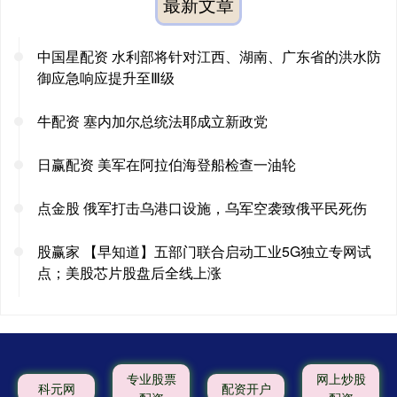
最新文章
中国星配资 水利部将针对江西、湖南、广东省的洪水防
御应急响应提升至Ⅲ级
牛配资 塞内加尔总统法耶成立新政党
日赢配资 美军在阿拉伯海登船检查一油轮
点金股 俄军打击乌港口设施，乌军空袭致俄平民死伤
股赢家 【早知道】五部门联合启动工业5G独立专网试
点；美股芯片股盘后全线上涨
专业股票
网上炒股
科元网
配资开户