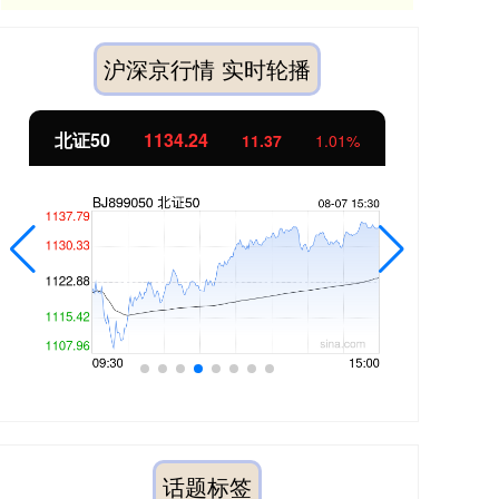
沪深京行情 实时轮播
北证50
1134.24
创
11.37
1.01%
话题标签