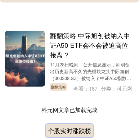
翻翻策略 中际旭创被纳入中
证A50 ETF会不会被迫高位
接盘？
11月28日晚间，公开信息显示，刚刚创
出历史新高不久的光模块龙头中际旭创
（300308.SZ）被纳入了中证A50指数，
将于12月12日收盘后生效。 不过，近日
翻翻策略
查看：
187
分类：
科元网
中....
科元网文章已加载完成
个股实时涨跌榜