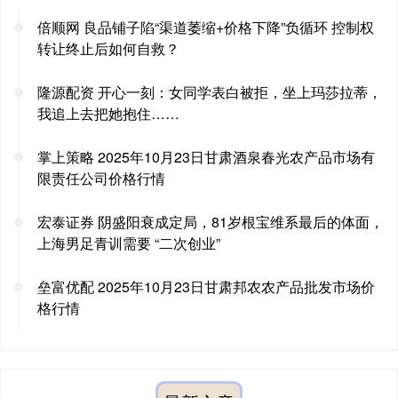
倍顺网 良品铺子陷“渠道萎缩+价格下降”负循环 控制权
转让终止后如何自救？
隆源配资 开心一刻：女同学表白被拒，坐上玛莎拉蒂，
我追上去把她抱住……
掌上策略 2025年10月23日甘肃酒泉春光农产品市场有
限责任公司价格行情
宏泰证券 阴盛阳衰成定局，81岁根宝维系最后的体面，
上海男足青训需要 “二次创业”
垒富优配 2025年10月23日甘肃邦农农产品批发市场价
格行情