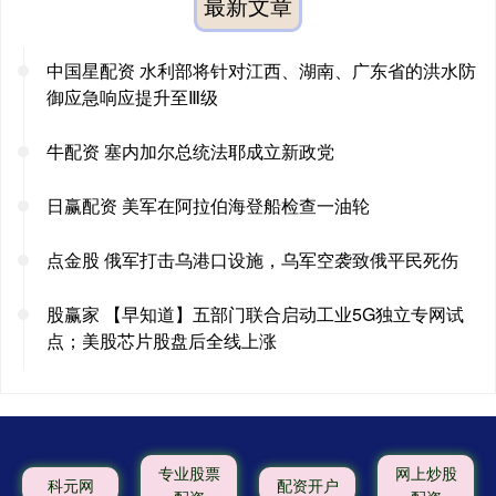
最新文章
中国星配资 水利部将针对江西、湖南、广东省的洪水防
御应急响应提升至Ⅲ级
牛配资 塞内加尔总统法耶成立新政党
日赢配资 美军在阿拉伯海登船检查一油轮
点金股 俄军打击乌港口设施，乌军空袭致俄平民死伤
股赢家 【早知道】五部门联合启动工业5G独立专网试
点；美股芯片股盘后全线上涨
专业股票
网上炒股
科元网
配资开户