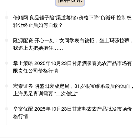
倍顺网 良品铺子陷“渠道萎缩+价格下降”负循环 控制权
转让终止后如何自救？
隆源配资 开心一刻：女同学表白被拒，坐上玛莎拉蒂，
我追上去把她抱住……
掌上策略 2025年10月23日甘肃酒泉春光农产品市场有
限责任公司价格行情
宏泰证券 阴盛阳衰成定局，81岁根宝维系最后的体面，
上海男足青训需要 “二次创业”
垒富优配 2025年10月23日甘肃邦农农产品批发市场价
格行情